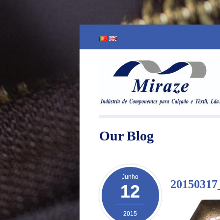
Our Blog
Junho
20150317
12
2015