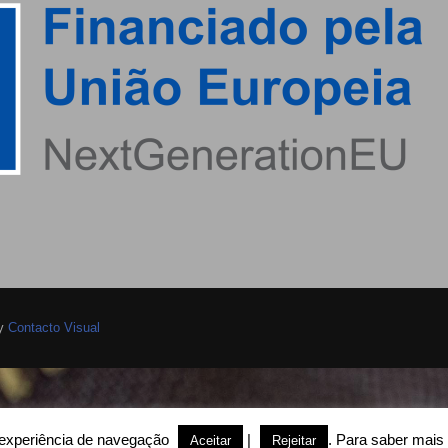
by
Contacto Visual
a experiência de navegação
|
. Para saber mais 
Aceitar
Rejeitar