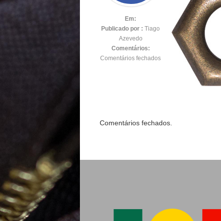
Em:
Publicado por :
Tiago
Azevedo
Comentários:
Comentários fechados
Comentários fechados.