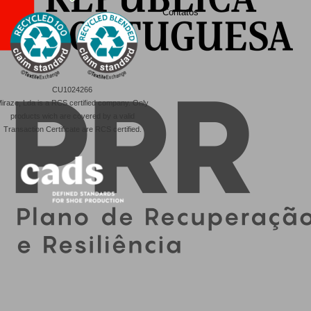
Contatos
CU1024266
iraze, Lda is a RCS certified company. Only
products wich are covered by a valid
Transaction Certificate are RCS certified.