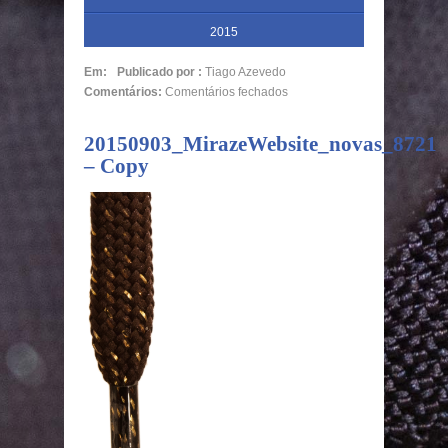
2015
Em:
Publicado por :
Tiago Azevedo
Comentários:
Comentários fechados
20150903_MirazeWebsite_novas_8721
– Copy