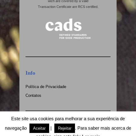
wich are covered by a valid
Transaction Certificate are RCS certified.
Info
Política de Privacidade
Contatos
Este site usa cookies para melhorar a sua experiência de
(* chamada para rede fixa nacional)
navegação
|
. Para saber mais acerca de
Aceitar
Rejeitar
© Copyright 2018 Miraze, Lda - Website by
↑