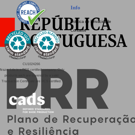
Info
Política de Privacidade
Contatos
CU1024266
iraze, Lda is a RCS certified company. Only
products wich are covered by a valid
Transaction Certificate are RCS certified.