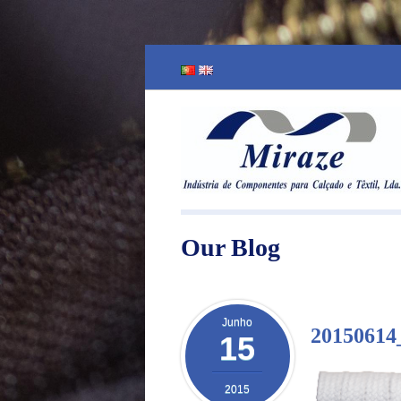
Our Blog
Junho
20150614
15
2015