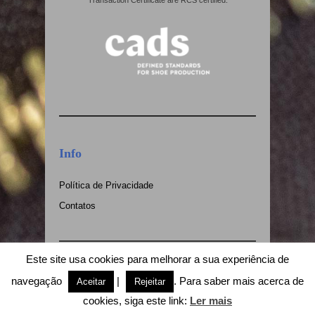
Transaction Certificate are RCS certified.
Info
Política de Privacidade
Contatos
Este site usa cookies para melhorar a sua experiência de
(* chamada para rede fixa nacional)
navegação
|
. Para saber mais acerca de
Aceitar
Rejeitar
© Copyright 2018 Miraze, Lda - Website by
↑
cookies, siga este link:
Ler mais
Contacto Visual